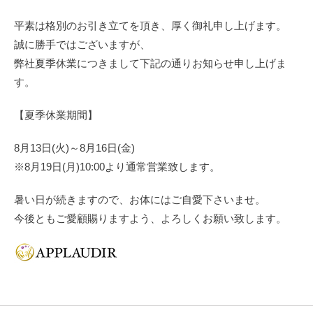
平素は格別のお引き立てを頂き、厚く御礼申し上げます。
誠に勝手ではございますが、
弊社夏季休業につきまして下記の通りお知らせ申し上げま
す。
【夏季休業期間】
8
月
13
日
(
火
)
～
8
月
16
日
(
金
)
※
8
月
19
日
(
月
)10:00
より通常営業致します。
暑い日が続きますので、お体にはご自愛下さいませ。
今後ともご愛顧賜りますよう、よろしくお願い致します。