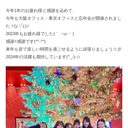
今年1年のお疲れ様と感謝を込めて、
今年も大阪オフィス・東京オフィスと忘年会が開催されまし
たヾ(≧▽≦)ﾉ
2023年もお疲れ様でした(｀・ω・´)ゞ
感謝×感謝です(*^-^*)
来年も皆で楽しい時間を過ごせるように頑張りましょう☆彡
2024年の活躍も期待しています(^_-)-☆