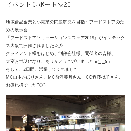
イベントレポート№20
地域食品企業と小売業の問題解決を目指すフードストアのた
めの展示会
『フードストアソリューションズフェア
2019
』がインテック
ス大阪で開催されました☆彡
クライアント様をはじめ、制作会社様、関係者の皆様、
大変お世話になり、ありがとうございました
m(_ _)m
そして、
2
日間、活躍してくれました
MC
山本かほりさん、
MC
前沢美月さん、
CO
近藤桃子さん、
お疲れ様でした
(
'◇'
)
ゞ