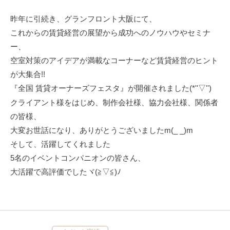
昨年に引続き、グランフロント大阪にて、
これからの賃貸経営の展望から成功へのノウハウやセミナ
ー、
空室対策のアイデアが満載なコーナーなど賃貸経営のヒント
が大集合
!!
『全国
賃貸オーナーズフェスタ』が開催されました(*''▽'')
クライアント様をはじめ、制作会社様、協力会社様、関係者
の皆様、
大変お世話になり、ありがとうございました
m(_ _)m
そして、活躍してくれました
5
名のイベントコンパニオンの皆さん、
大活躍で高評価でしたヾ
(
≧▽≦
)
ﾉ