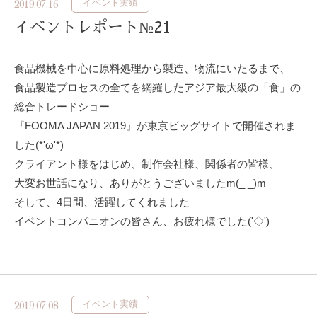
イベント実績
2019.07.16
イベントレポート№21
食品機械を中心に原料処理から製造、物流にいたるまで、
食品製造プロセスの全てを網羅したアジア最大級の「食」の
総合トレードショー
『
FOOMA JAPAN 2019
』が東京ビッグサイトで開催されま
した
(*
'ω'
*)
クライアント様をはじめ、制作会社様、関係者の皆様、
大変お世話になり、ありがとうございました
m(_ _)m
そして、
4
日間、活躍してくれました
イベントコンパニオンの皆さん、お疲れ様でした
(
'◇'
)
ゞ
イベント実績
2019.07.08