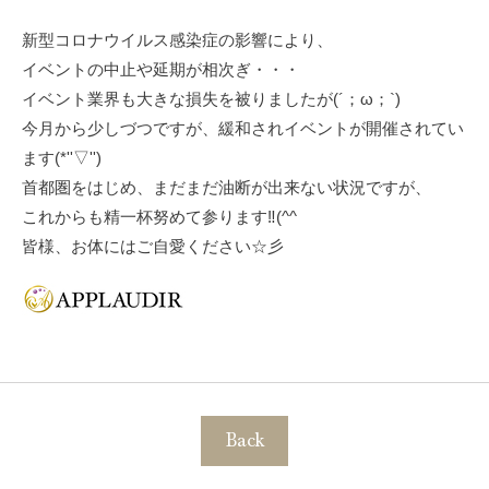
新型コロナウイルス感染症の影響により、
イベントの中止や延期が相次ぎ・・・
イベント業界も大きな損失を被りましたが
(
´；ω；
`)
今月から少しづつですが、緩和されイベントが開催されてい
ます
(*''
▽
'')
首都圏をはじめ、まだまだ油断が出来ない状況ですが、
これからも精一杯努めて参ります‼
(^^
ゞ
皆様、お体にはご自愛ください☆彡
Back