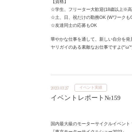
【資格】
☆学生、フリーター大歓迎(18歳以上※高
☆土、日、祝だけの勤務OK (WワークもO
☆友達同士の応募もOK
華やかな仕事を通して、新しい自分を発見し
ヤリガイのある素敵なお仕事ですよ(*'ω'*
イベント実績
2023.03.27
イベントレポート№159
国内最大級のモーターサイクルイベントヾ(
『東京モーターサイクルショー2023』