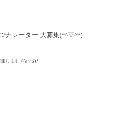
ナレーター 大募集(*^▽^*)
しますヾ(≧▽≦)ﾉ