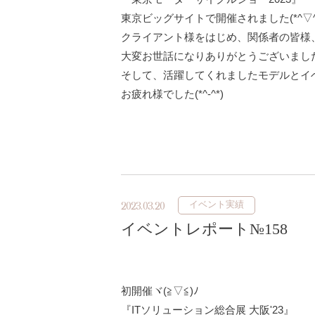
東京ビッグサイトで開催されました(*^▽^
クライアント様をはじめ、関係者の皆様
大変お世話になりありがとうございましたm(
そして、活躍してくれましたモデルとイ
お疲れ様でした(*^-^*)
イベント実績
2023.03.20
イベントレポート№158
初開催ヾ(≧▽≦)ﾉ
『ITソリューション総合展 大阪'23』