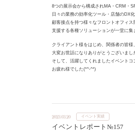
8つの展示会から構成されMA・CRM・S
日々の業務の効率化ツール・店舗のDX化
顧客接点を持つ様々なフロントオフィス
支援する各種ソリューションが一堂に集まる
クライアント様をはじめ、関係者の皆様
大変お世話になりありがとうございましたm(
そして、活躍してくれましたイベントコ
お疲れ様でした(*^-^*)
イベント実績
2023.03.20
イベントレポート№157