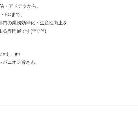
FA・アドテクから、
・ECまで、
部門の業務効率化・生産性向上を
専門展です(*^▽^*)
、
_ _)m
ンパニオン皆さん、