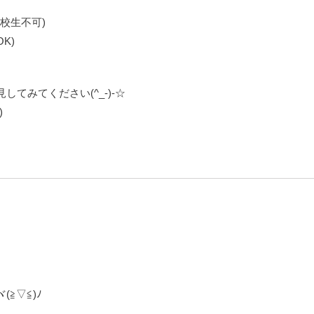
校生不可)
K)
てみてください(^_-)-☆
)
≧▽≦)ﾉ