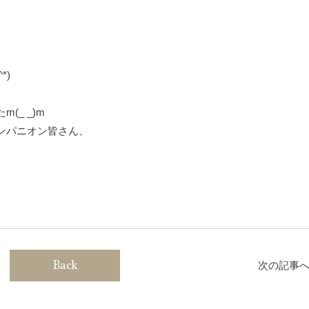
*)
、
_ _)m
ンパニオン皆さん、
Back
次の記事