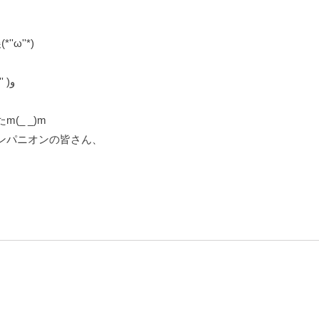
ω''*)
東京ビッグサイトで開催されました٩( ''ω'' )و
、
_ _)m
ンパニオンの皆さん、